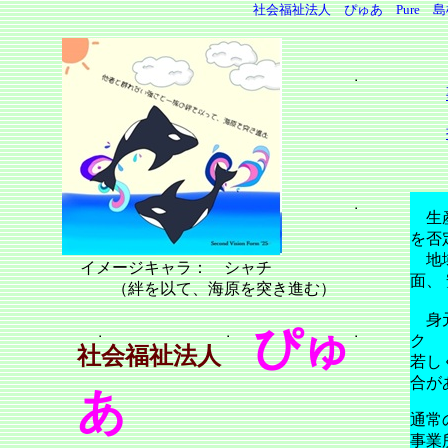
社会福祉法人 ぴゅあ
Pure
島根県 
生産
を否
地域
イメージキャラ： シャチ
面、
（絆を以て、海原を突き進む）
身元
ぴゅ
ク
社会福祉法人
若し
合が
あ
通常
事業