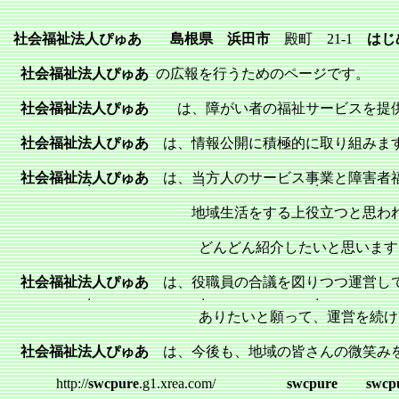
殿町
はじ
社会福祉法人ぴゅあ
島根県
浜田市
21-1
の広報を行うためのページです。
社会福祉法人ぴゅあ
は、障がい者の福祉サービスを提
社会福祉法人ぴゅあ
は、情報公開に積極的に取り組みま
社会福祉法人ぴゅあ
は、当方人のサービス事業と障害者
社会福祉法人ぴゅあ
地域生活をする上役立つと思われる情
どんどん紹介したいと思います
は、役職員の合議を図りつつ運営し
社会福祉法人ぴゅあ
ありたいと願って、運営を続けてい
は、今後も、地域の皆さんの微笑み
社会福祉法人ぴゅあ
http://
swcpure
.g1.xrea.com/
swcpure
swcp