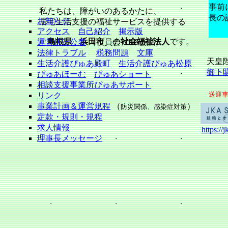
事前
私たちは、障がいのあるかたに、
長の
お知らせ
居宅生活支援の福祉サービスを提供する
アクセス
自己紹介
掲示版
島根県
浜田市
の
社会福祉法人
です。
運営状況公表
（役員会WEB会議）
法律トラブル
税務問題
文庫
天皇
生活介護ぴゅあ殿町
生活介護ぴゅあ松原
御下
ぴゅあほーむ
ぴゅあショート
相談支援事業所ぴゅあサポート
送迎車
リンク
事業計画＆運営規程
（
）
防災関係、感染症対策
定款・規則・規程
求人情報
https://j
理事長メッセージ